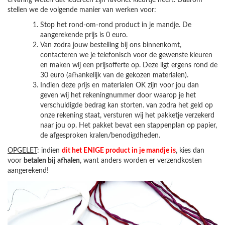
ervaring weten dat iedereen zijn favoriet kleurtje heeft. Daarom
stellen we de volgende manier van werken voor:
Stop het rond-om-rond product in je mandje. De
aangerekende prijs is 0 euro.
Van zodra jouw bestelling bij ons binnenkomt,
contacteren we je telefonisch voor de gewenste kleuren
en maken wij een prijsofferte op. Deze ligt ergens rond de
30 euro (afhankelijk van de gekozen materialen).
Indien deze prijs en materialen OK zijn voor jou dan
geven wij het rekeningnummer door waarop je het
verschuldigde bedrag kan storten. van zodra het geld op
onze rekening staat, versturen wij het pakketje verzekerd
naar jou op. Het pakket bevat een stappenplan op papier,
de afgesproken kralen/benodigdheden.
OPGELET
: indien
dit het ENIGE product in je mandje is
, kies dan
voor
betalen bij afhalen
, want anders worden er verzendkosten
aangerekend!