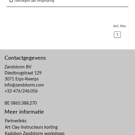
Toevoegen aan vergelijking
Incl. btw
1
Contactgegevens
Zandstorm BV
Diestbrugstraat 129
3071 Erps-Kwerps
info@zandstorm.com
+32-476/246.056
BE 0865.388.270
Meer informatie
Partnerlinks
Art Clay Instructeurs korting
Kadobon Zandstorm workshops