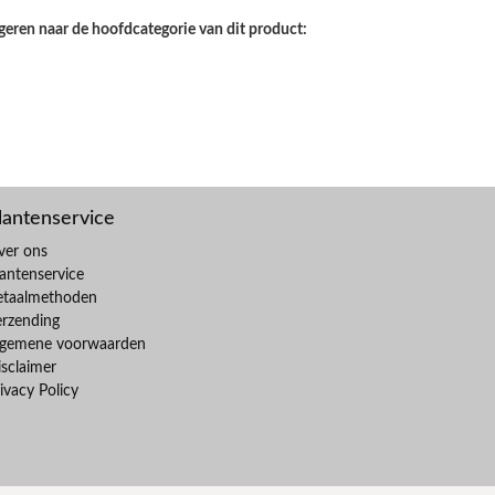
geren naar de hoofdcategorie van dit product:
lantenservice
ver ons
antenservice
etaalmethoden
erzending
lgemene voorwaarden
sclaimer
ivacy Policy