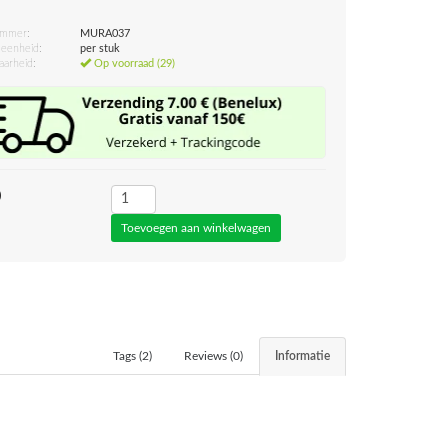
ummer:
MURA037
eenheid:
per stuk
aarheid:
Op voorraad (29)
0
Tags (2)
Reviews (0)
Informatie