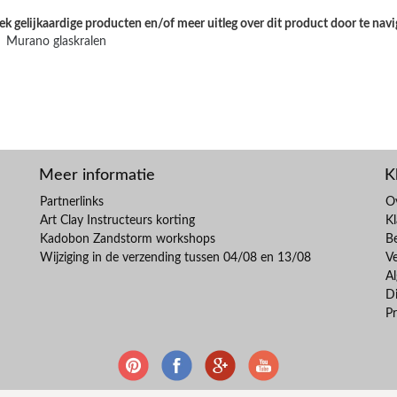
k gelijkaardige producten en/of meer uitleg over dit product door te navi
Murano glaskralen
Meer informatie
K
Partnerlinks
O
Art Clay Instructeurs korting
Kl
Kadobon Zandstorm workshops
B
Wijziging in de verzending tussen 04/08 en 13/08
V
A
Di
Pr