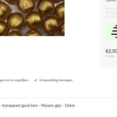
12mm
Artikeln
Verkoops
Beschikb
€2,5
Incl. btw
en om te vergelijken
Je beoordeling toevoegen
- transparant goud kern - Murano glas - 12mm