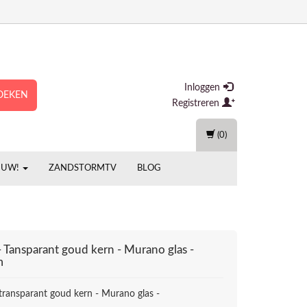
Inloggen
OEKEN
Registreren
(0)
EUW!
ZANDSTORMTV
BLOG
- Tansparant goud kern - Murano glas -
m
 transparant goud kern - Murano glas -