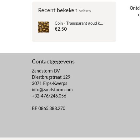
Ontde
Recent bekeken
Wissen
Coin - Transparant goud kern - Murano glas - 12mm
€2,50
Contactgegevens
Zandstorm BV
Diestbrugstraat 129
3071 Erps-Kwerps
info@zandstorm.com
+32-476/246.056
BE 0865.388.270