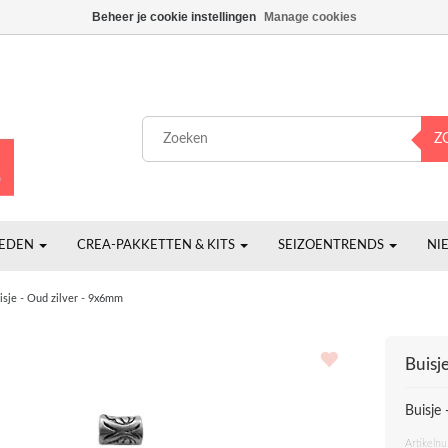
Beheer je cookie instellingen
Manage cookies
Z
HEDEN
CREA-PAKKETTEN & KITS
SEIZOENTRENDS
NI
isje - Oud zilver - 9x6mm
Buisj
Buisje
Artikeln