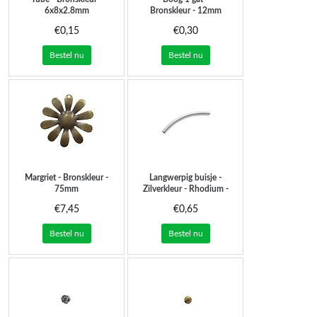
6x8x2.8mm
Bronskleur - 12mm
€0,15
€0,30
Bestel nu
Bestel nu
Margriet - Bronskleur -
Langwerpig buisje -
75mm
Zilverkleur - Rhodium -
40x3mm
€7,45
€0,65
Bestel nu
Bestel nu