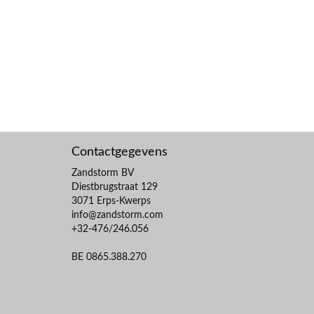
Contactgegevens
Zandstorm BV
Diestbrugstraat 129
3071 Erps-Kwerps
info@zandstorm.com
+32-476/246.056
BE 0865.388.270