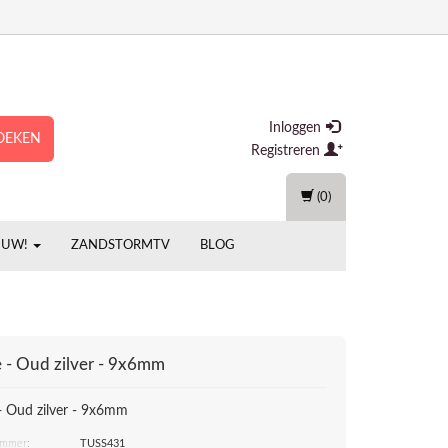
Inloggen
OEKEN
Registreren
(0)
EUW!
ZANDSTORMTV
BLOG
e - Oud zilver - 9x6mm
 - Oud zilver - 9x6mm
ummer:
TUSS431