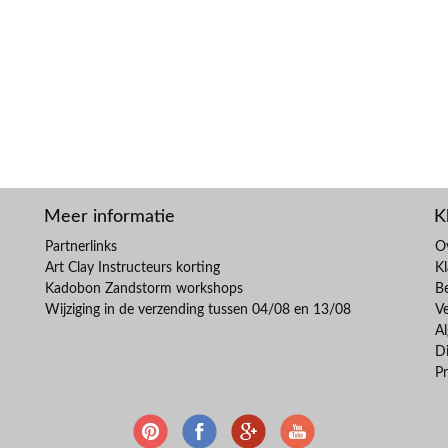
Meer informatie
K
Partnerlinks
O
Art Clay Instructeurs korting
Kl
Kadobon Zandstorm workshops
B
Wijziging in de verzending tussen 04/08 en 13/08
V
A
Di
Pr