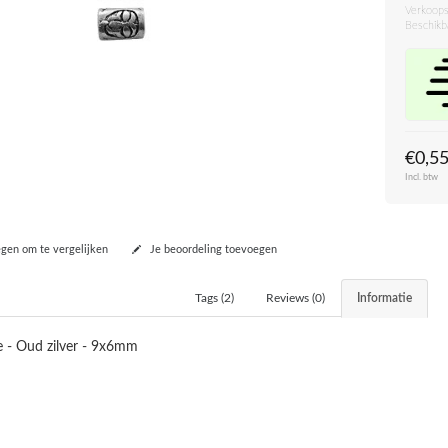
Verkoops
Beschikb
€0,5
Incl. btw
en om te vergelijken
Je beoordeling toevoegen
Tags (2)
Reviews (0)
Informatie
e - Oud zilver - 9x6mm