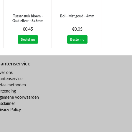
Tussenstuk bloem -
Bol - Mat goud - 4mm
Oud zilver - 6x5mm
€0,45
€0,05
Bestel nu
Bestel nu
lantenservice
ver ons
antenservice
etaalmethoden
erzending
lgemene voorwaarden
sclaimer
ivacy Policy