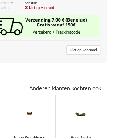
eenheid:
per stuk
aarheid:
Niet op voorraad
5
Niet op voorraad
Anderen klanten kochten ook ...
Tube - Bronskleur -
Boog 1 gat -