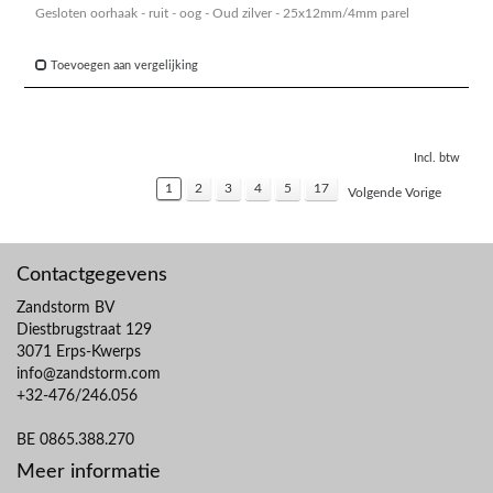
Gesloten oorhaak - ruit - oog - Oud zilver - 25x12mm/4mm parel
Toevoegen aan vergelijking
Incl. btw
1
2
3
4
5
17
Volgende Vorige
Contactgegevens
Zandstorm BV
Diestbrugstraat 129
3071 Erps-Kwerps
info@zandstorm.com
+32-476/246.056
BE 0865.388.270
Meer informatie