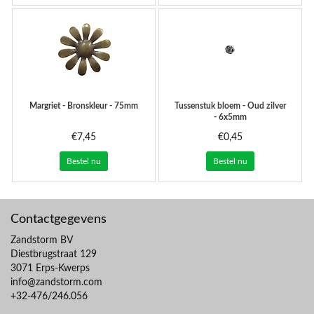
Margriet - Bronskleur - 75mm
Tussenstuk bloem - Oud zilver
- 6x5mm
€7,45
€0,45
Bestel nu
Bestel nu
Contactgegevens
Zandstorm BV
Diestbrugstraat 129
3071 Erps-Kwerps
info@zandstorm.com
+32-476/246.056