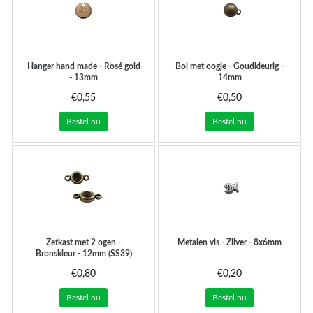
Hanger hand made - Rosé gold
Bol met oogje - Goudkleurig -
- 13mm
14mm
€0,55
€0,50
Bestel nu
Bestel nu
Zetkast met 2 ogen -
Metalen vis - Zilver - 8x6mm
Bronskleur - 12mm (SS39)
€0,80
€0,20
Bestel nu
Bestel nu