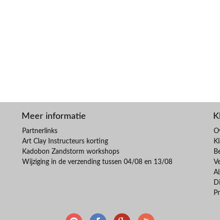
Meer informatie
K
Partnerlinks
O
Art Clay Instructeurs korting
Kl
Kadobon Zandstorm workshops
B
Wijziging in de verzending tussen 04/08 en 13/08
V
A
Di
Pr