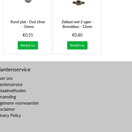
Rond plat - Oud zilver
Zetkast met 2 ogen -
- 16mm
Bronskleur - 12mm
(SS39)
€0,55
€0,80
Bestel nu
Bestel nu
lantenservice
ver ons
antenservice
etaalmethoden
erzending
lgemene voorwaarden
sclaimer
ivacy Policy