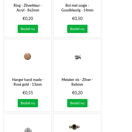
Ring - Zilverkleur -
Bol met oogje -
Acryl - 8x2mm
Goudkleurig - 14mm
€0,20
€0,50
Bestel nu
Bestel nu
Hanger hand made -
Metalen vis - Zilver -
Rosé gold - 13mm
8x6mm
€0,55
€0,20
Bestel nu
Bestel nu