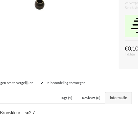
Verkoops
Beschikb
€0,1
Incl. btw
en om te vergelijken
Je beoordeling toevoegen
Tags (1)
Reviews (0)
Informatie
 Bronskleur - 5x2.7