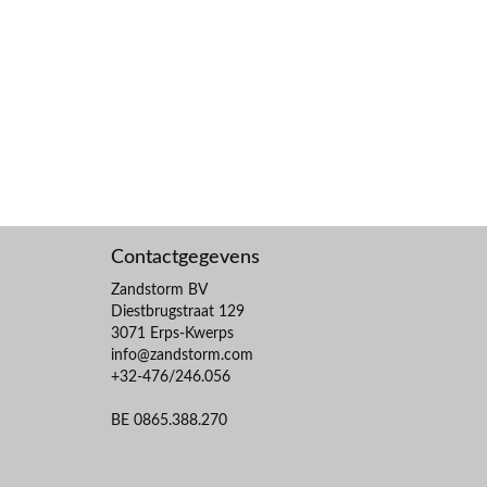
Contactgegevens
Zandstorm BV
Diestbrugstraat 129
3071 Erps-Kwerps
info@zandstorm.com
+32-476/246.056
BE 0865.388.270