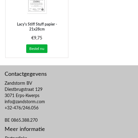
Lacy's Stiff Stuff papier -
21x28cm
€9,75
Bestel nu
Contactgegevens
Zandstorm BV
Diestbrugstraat 129
3071 Erps-Kwerps
info@zandstorm.com
+32-476/246.056
BE 0865.388.270
Meer informatie