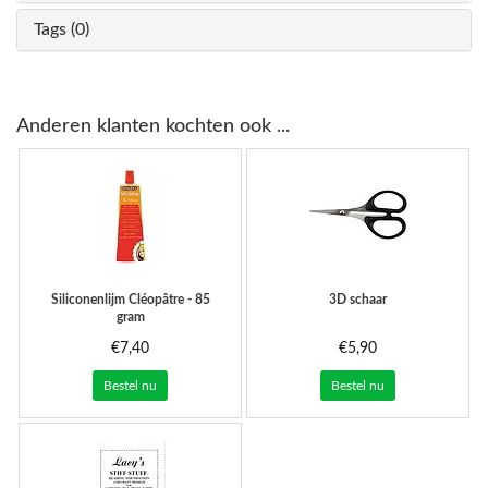
Tags (0)
Anderen klanten kochten ook ...
Siliconenlijm Cléopâtre - 85
3D schaar
gram
€7,40
€5,90
Bestel nu
Bestel nu