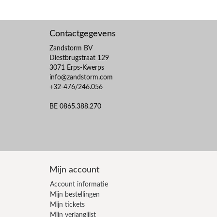
Contactgegevens
Zandstorm BV
Diestbrugstraat 129
3071 Erps-Kwerps
info@zandstorm.com
+32-476/246.056
BE 0865.388.270
Mijn account
Account informatie
Mijn bestellingen
Mijn tickets
Mijn verlanglijst