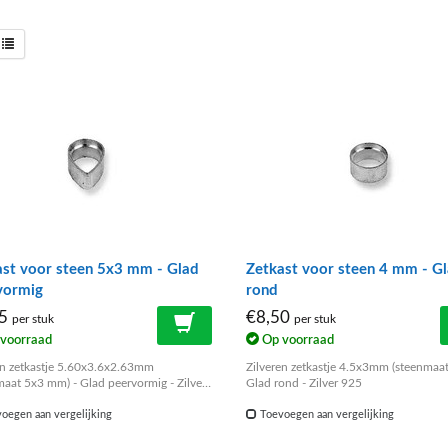
ast voor steen 5x3 mm - Glad
Zetkast voor steen 4 mm - G
vormig
rond
85
€8,50
per stuk
per stuk
voorraad
Op voorraad
en zetkastje 5.60x3.6x2.63mm
Zilveren zetkastje 4.5x3mm (steenmaa
maat 5x3 mm) - Glad peervormig - Zilver
Glad rond - Zilver 925
oegen aan vergelijking
Toevoegen aan vergelijking