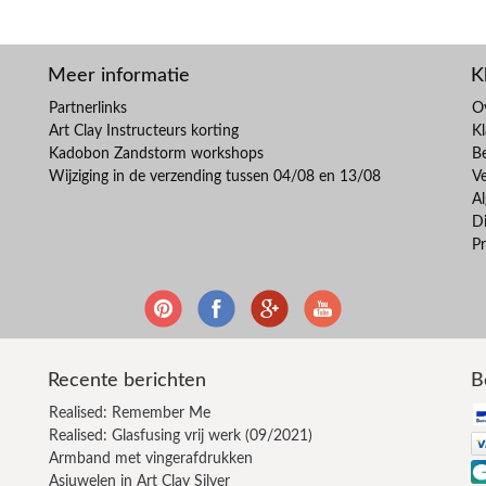
Meer informatie
K
Partnerlinks
O
Art Clay Instructeurs korting
Kl
Kadobon Zandstorm workshops
B
Wijziging in de verzending tussen 04/08 en 13/08
V
A
Di
Pr
Recente berichten
B
Realised: Remember Me
Realised: Glasfusing vrij werk (09/2021)
Armband met vingerafdrukken
Asjuwelen in Art Clay Silver