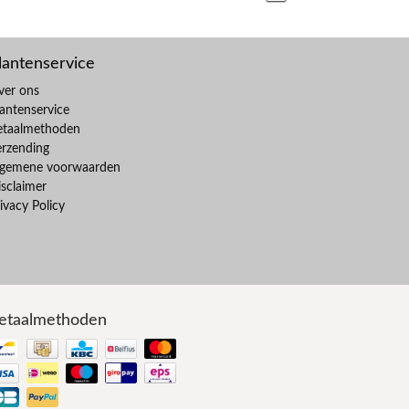
lantenservice
ver ons
antenservice
etaalmethoden
erzending
lgemene voorwaarden
sclaimer
ivacy Policy
etaalmethoden