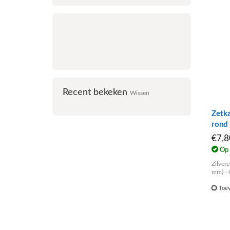
Recent bekeken
Wissen
Zetk
rond
€7,
Op 
Zilver
mm) - 
Toev