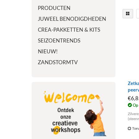
PRODUCTEN
JUWEEL BENODIGDHEDEN
CREA-PAKKETTEN & KITS
SEIZOENTRENDS
NIEUW!
ZANDSTORMTV
Zetk
peer
€6,
Op 
Zilver
(steen
925
Toev