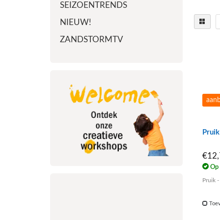
SEIZOENTRENDS
NIEUW!
ZANDSTORMTV
aanb
Pruik
€12
Op 
Pruik -
Toev