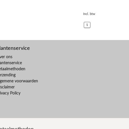
Incl. btw
1
lantenservice
ver ons
antenservice
etaalmethoden
erzending
lgemene voorwaarden
sclaimer
ivacy Policy