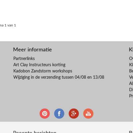
na 1 van 1
Meer informatie
K
Partnerlinks
O
Art Clay Instructeurs korting
Kl
Kadobon Zandstorm workshops
B
Wijziging in de verzending tussen 04/08 en 13/08
V
A
Di
Pr