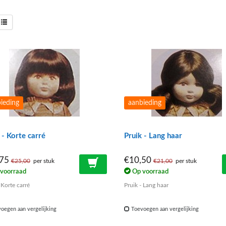
ieding
aanbieding
 - Korte carré
Pruik - Lang haar
,75
€10,50
€25,00
per stuk
€21,00
per stuk
voorraad
Op voorraad
 Korte carré
Pruik - Lang haar
oegen aan vergelijking
Toevoegen aan vergelijking