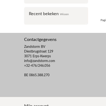
Recent bekeken
Wissen
Pagi
Contactgegevens
Zandstorm BV
Diestbrugstraat 129
3071 Erps-Kwerps
info@zandstorm.com
+32-476/246.056
BE 0865.388.270