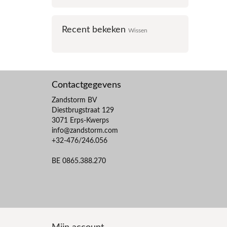
Recent bekeken
Wissen
Contactgegevens
Zandstorm BV
Diestbrugstraat 129
3071 Erps-Kwerps
info@zandstorm.com
+32-476/246.056
BE 0865.388.270