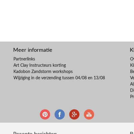
Meer informatie
K
Partnerlinks
O
Art Clay Instructeurs korting
Kl
Kadobon Zandstorm workshops
B
Wijziging in de verzending tussen 04/08 en 13/08
V
A
Di
Pr