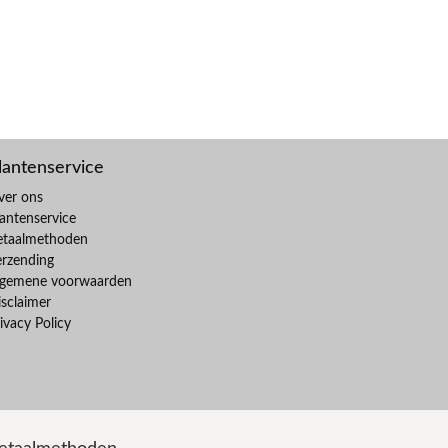
lantenservice
ver ons
antenservice
etaalmethoden
erzending
lgemene voorwaarden
sclaimer
ivacy Policy