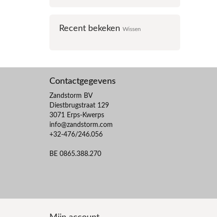
Recent bekeken
Wissen
Contactgegevens
Zandstorm BV
Diestbrugstraat 129
3071 Erps-Kwerps
info@zandstorm.com
+32-476/246.056
BE 0865.388.270