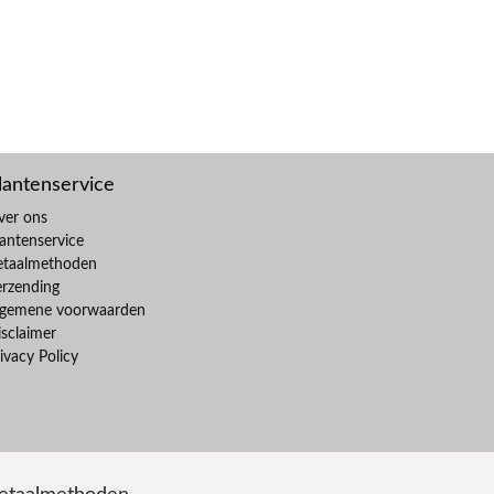
lantenservice
ver ons
antenservice
etaalmethoden
erzending
lgemene voorwaarden
sclaimer
ivacy Policy