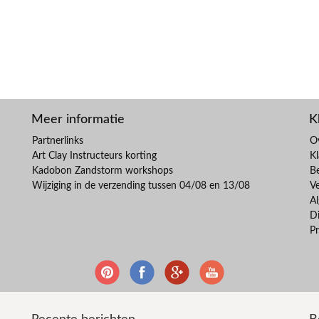
Meer informatie
K
Partnerlinks
O
Art Clay Instructeurs korting
Kl
Kadobon Zandstorm workshops
B
Wijziging in de verzending tussen 04/08 en 13/08
V
A
Di
Pr