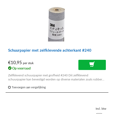
Schuurpapier met zelfklevende achterkant #240
€10,95
per stuk
Op voorraad
Zelfklevend schuurpapier met grofheid #240 Dit zelfklevend
schuurpapier kan bevestigd worden op diverse materialen zoals rubber
blok, ringstok, steel van polijstborstel enz.
Toevoegen aan vergelijking
Incl. btw