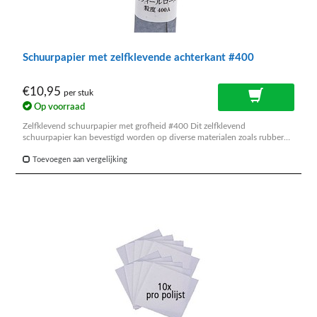
Schuurpapier met zelfklevende achterkant #400
€10,95
per stuk
Op voorraad
Zelfklevend schuurpapier met grofheid #400 Dit zelfklevend
schuurpapier kan bevestigd worden op diverse materialen zoals rubber
blok, ringstok, steel van polijstborstel enz.
Toevoegen aan vergelijking