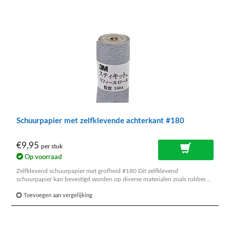
Schuurpapier met zelfklevende achterkant #180
€9,95
per stuk
Op voorraad
Zelfklevend schuurpapier met grofheid #180 Dit zelfklevend
schuurpapier kan bevestigd worden op diverse materialen zoals rubber
blok, ringstok, steel van polijstborstel enz.
Toevoegen aan vergelijking