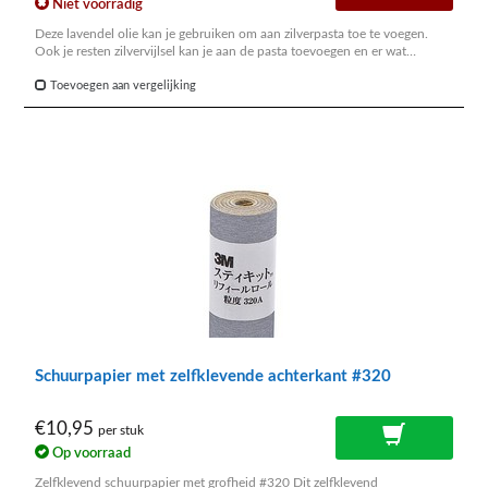
Niet voorradig
Deze lavendel olie kan je gebruiken om aan zilverpasta toe te voegen.
Ook je resten zilvervijlsel kan je aan de pasta toevoegen en er wat
lavendelolie bij doen. Zo bekom je een sterkere pasta die een superieure
binding zal geven.
Toevoegen aan vergelijking
Schuurpapier met zelfklevende achterkant #320
€10,95
per stuk
Op voorraad
Zelfklevend schuurpapier met grofheid #320 Dit zelfklevend