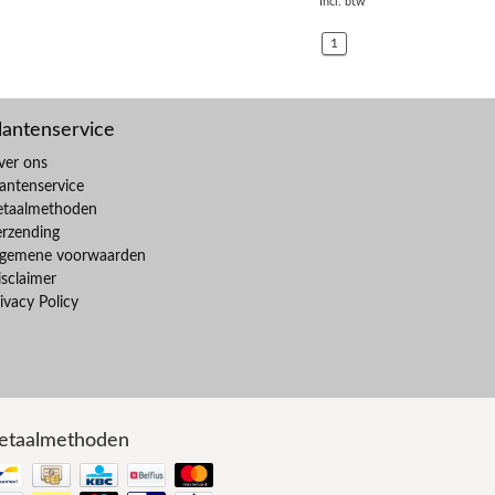
Incl. btw
1
lantenservice
ver ons
antenservice
etaalmethoden
erzending
lgemene voorwaarden
sclaimer
ivacy Policy
etaalmethoden