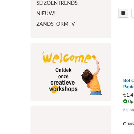
SEIZOENTRENDS
NIEUW!
ZANDSTORMTV
Bol c
Papi
€1,
Op 
Bol ca
Toev