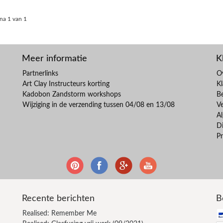
na 1 van 1
Meer informatie
K
Partnerlinks
O
Art Clay Instructeurs korting
Kl
Kadobon Zandstorm workshops
B
Wijziging in de verzending tussen 04/08 en 13/08
V
A
Di
Pr
Recente berichten
B
Realised: Remember Me