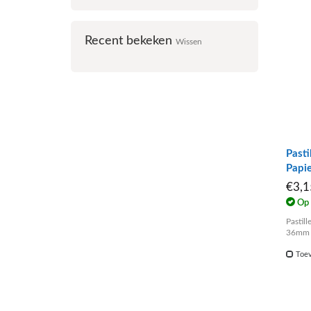
Recent bekeken
Wissen
Pasti
Papi
€3,
Op 
Pastill
36mm
Toev