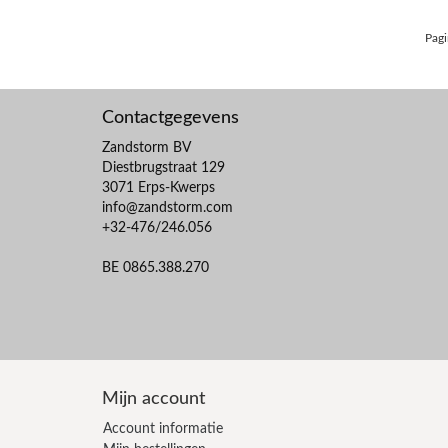
Pagi
Contactgegevens
Zandstorm BV
Diestbrugstraat 129
3071 Erps-Kwerps
info@zandstorm.com
+32-476/246.056
BE 0865.388.270
Mijn account
Account informatie