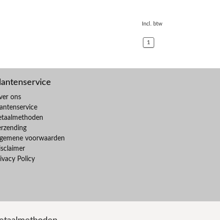
Incl. btw
1
lantenservice
ver ons
antenservice
etaalmethoden
erzending
lgemene voorwaarden
sclaimer
ivacy Policy