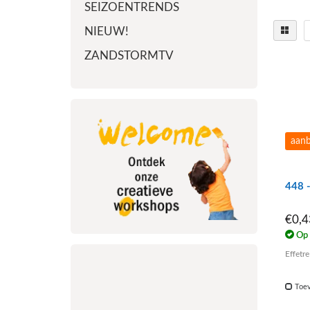
SEIZOENTRENDS
NIEUW!
ZANDSTORMTV
aanb
448 
€0,
Op 
Effetr
Toev