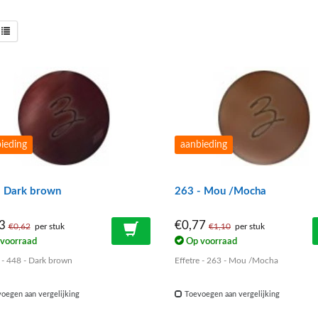
ieding
aanbieding
- Dark brown
263 - Mou /Mocha
43
€0,77
€0,62
per stuk
€1,10
per stuk
voorraad
Op voorraad
e - 448 - Dark brown
Effetre - 263 - Mou /Mocha
oegen aan vergelijking
Toevoegen aan vergelijking