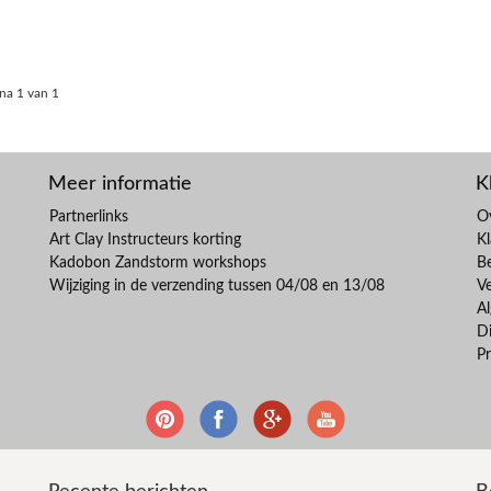
na 1 van 1
Meer informatie
K
Partnerlinks
O
Art Clay Instructeurs korting
Kl
Kadobon Zandstorm workshops
B
Wijziging in de verzending tussen 04/08 en 13/08
V
A
Di
Pr