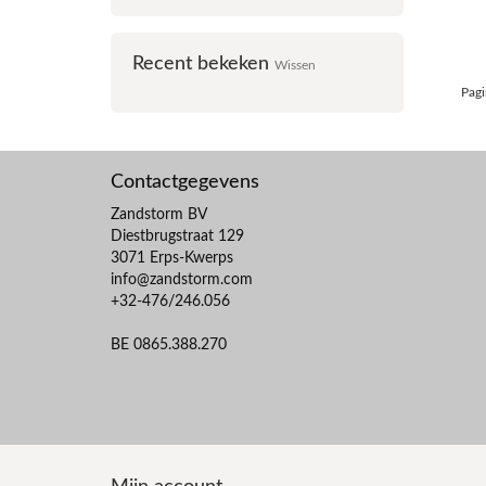
Recent bekeken
Wissen
Pagi
Contactgegevens
Zandstorm BV
Diestbrugstraat 129
3071 Erps-Kwerps
info@zandstorm.com
+32-476/246.056
BE 0865.388.270