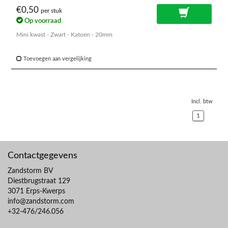
€0,50
per stuk
Op voorraad
Mini kwast - Zwart - Katoen - 20mm
Toevoegen aan vergelijking
Incl. btw
1
Contactgegevens
Zandstorm BV
Diestbrugstraat 129
3071 Erps-Kwerps
info@zandstorm.com
+32-476/246.056