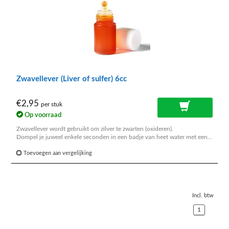
Zwavellever (Liver of sulfer) 6cc
€2,95
per stuk
Op voorraad
Zwavellever wordt gebruikt om zilver te zwarten (oxideren).
Dompel je juweel enkele seconden in een badje van heet water met een
paar druppels zwavellever (stinkt naar rotte eieren).
Spoel het daarna goed af onder de kraan.
Toevoegen aan vergelijking
Incl. btw
1