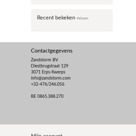
Recent bekeken
Wissen
Contactgegevens
Zandstorm BV
Diestbrugstraat 129
3071 Erps-Kwerps
info@zandstorm.com
+32-476/246.056
BE 0865.388.270