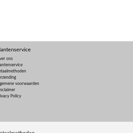
lantenservice
ver ons
antenservice
etaalmethoden
erzending
lgemene voorwaarden
sclaimer
ivacy Policy