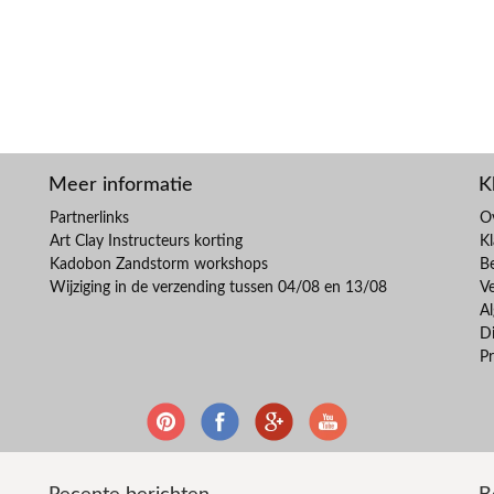
Meer informatie
K
Partnerlinks
O
Art Clay Instructeurs korting
Kl
Kadobon Zandstorm workshops
B
Wijziging in de verzending tussen 04/08 en 13/08
V
A
Di
Pr