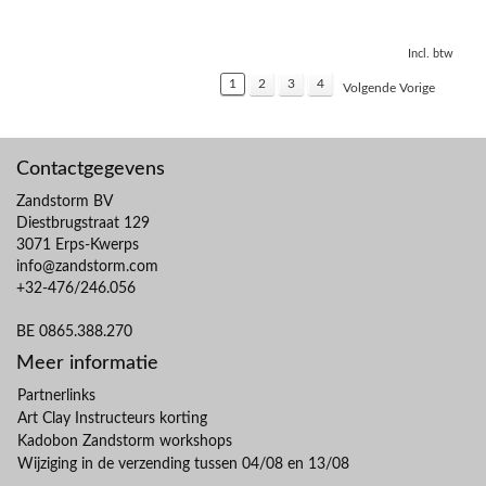
Incl. btw
1
2
3
4
Volgende Vorige
Contactgegevens
Zandstorm BV
Diestbrugstraat 129
3071 Erps-Kwerps
info@zandstorm.com
+32-476/246.056
BE 0865.388.270
Meer informatie
Partnerlinks
Art Clay Instructeurs korting
Kadobon Zandstorm workshops
Wijziging in de verzending tussen 04/08 en 13/08