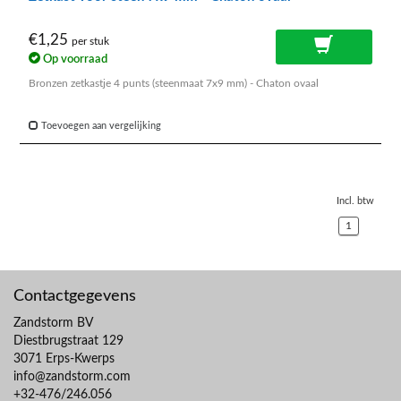
€1,25
per stuk
Op voorraad
Bronzen zetkastje 4 punts (steenmaat 7x9 mm) - Chaton ovaal
Toevoegen aan vergelijking
Incl. btw
1
Contactgegevens
Zandstorm BV
Diestbrugstraat 129
3071 Erps-Kwerps
info@zandstorm.com
+32-476/246.056