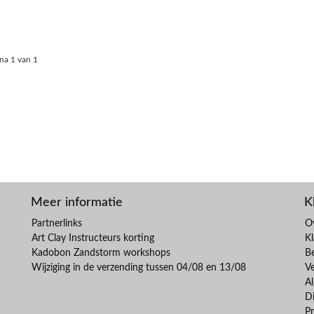
na 1 van 1
Meer informatie
K
Partnerlinks
O
Art Clay Instructeurs korting
Kl
Kadobon Zandstorm workshops
B
Wijziging in de verzending tussen 04/08 en 13/08
V
A
Di
Pr