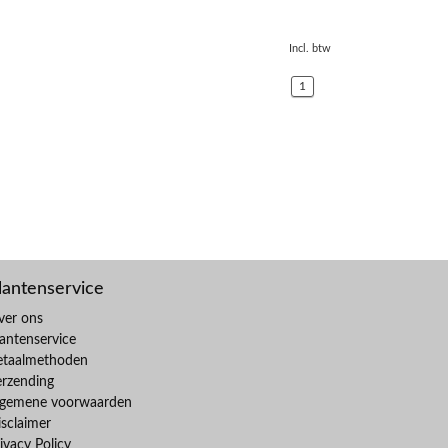
Incl. btw
1
lantenservice
ver ons
antenservice
etaalmethoden
erzending
lgemene voorwaarden
sclaimer
ivacy Policy