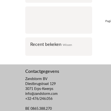
Pagi
Recent bekeken
Wissen
Contactgegevens
Zandstorm BV
Diestbrugstraat 129
3071 Erps-Kwerps
info@zandstorm.com
+32-476/246.056
BE 0865.388.270