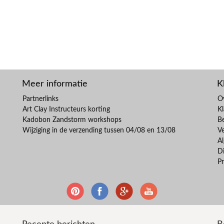
Meer informatie
K
Partnerlinks
O
Art Clay Instructeurs korting
Kl
Kadobon Zandstorm workshops
B
Wijziging in de verzending tussen 04/08 en 13/08
V
A
Di
Pr