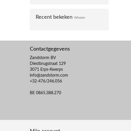
Recent bekeken
Wissen
Contactgegevens
Zandstorm BV
Diestbrugstraat 129
3071 Erps-Kwerps
info@zandstorm.com
+32-476/246.056
BE 0865.388.270