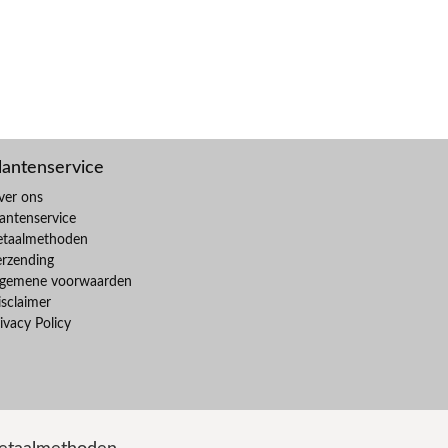
lantenservice
ver ons
antenservice
etaalmethoden
erzending
lgemene voorwaarden
sclaimer
ivacy Policy