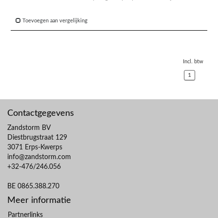
Toevoegen aan vergelijking
Incl. btw
1
Contactgegevens
Zandstorm BV
Diestbrugstraat 129
3071 Erps-Kwerps
info@zandstorm.com
+32-476/246.056
BE 0865.388.270
Meer informatie
Partnerlinks