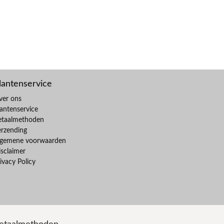
lantenservice
ver ons
antenservice
etaalmethoden
erzending
lgemene voorwaarden
sclaimer
ivacy Policy