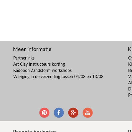
Meer informatie
K
Partnerlinks
O
Art Clay Instructeurs korting
Kl
Kadobon Zandstorm workshops
B
Wijziging in de verzending tussen 04/08 en 13/08
V
A
Di
Pr