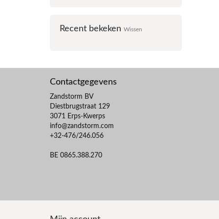
Recent bekeken
Wissen
Contactgegevens
Zandstorm BV
Diestbrugstraat 129
3071 Erps-Kwerps
info@zandstorm.com
+32-476/246.056
BE 0865.388.270