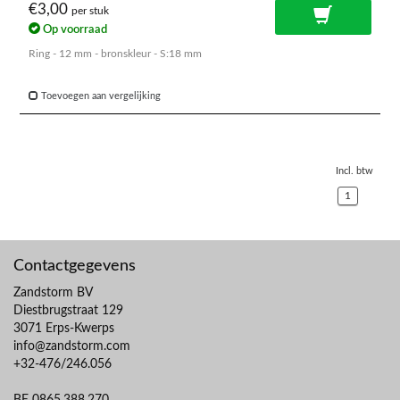
€3,00
per stuk
Op voorraad
Ring - 12 mm - bronskleur - S:18 mm
Toevoegen aan vergelijking
Incl. btw
1
Contactgegevens
Zandstorm BV
Diestbrugstraat 129
3071 Erps-Kwerps
info@zandstorm.com
+32-476/246.056
BE 0865.388.270