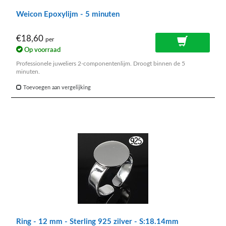
Weicon Epoxylijm - 5 minuten
€18,60
per
Op voorraad
Professionele juweliers 2-componentenlijm. Droogt binnen de 5
minuten.
Toevoegen aan vergelijking
Ring - 12 mm - Sterling 925 zilver - S:18.14mm