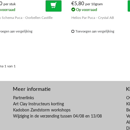
00
€5,80
per stuk
per 10gram
voorraad
Op voorraad
k Schema Puca - Oorbellen Castille
Helios Par Puca - Crystal AB
oegen aan vergelijking
Toevoegen aan vergelijking
na 1 van 1
Meer informatie
K
Partnerlinks
O
Art Clay Instructeurs korting
Kl
Kadobon Zandstorm workshops
B
Wijziging in de verzending tussen 04/08 en 13/08
V
A
Di