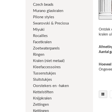
Czech beads
Murano glaskralen
Pilone styles
Swarovski & Preciosa
Miyuki
Ontdek d
kralen u
Rocailles
Facetkralen
Afmetin
Zoetwaterparels
Aantal g
Ringen
Kralen (niet metaal)
Hoeveel 
Kleefaccessoires
Ongeveer
Tussenstukjes
Sluitstukjes
Oorstekers en -haken
Kettelstiften
Knijpkralen
Zettingen
Kettingen