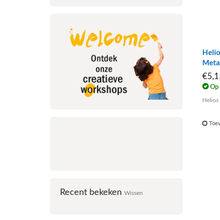
Helio
Metal
€5,
Op 
Helios 
Toev
Recent bekeken
Wissen