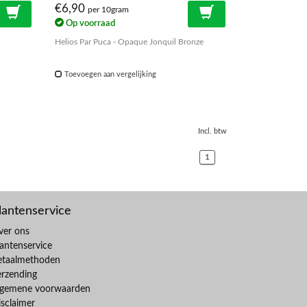
€6,90
per 10gram
Op voorraad
Helios Par Puca - Opaque Jonquil Bronze
Toevoegen aan vergelijking
Incl. btw
1
lantenservice
ver ons
antenservice
etaalmethoden
erzending
lgemene voorwaarden
sclaimer