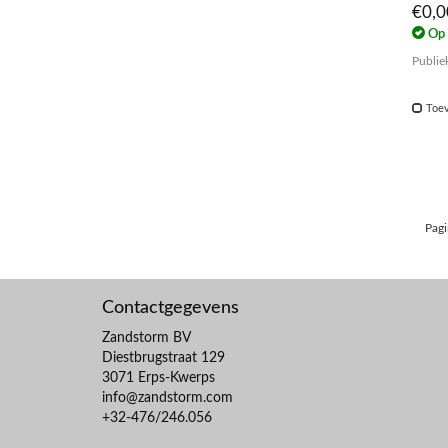
€0,
Op 
Publie
Toev
Pagi
Contactgegevens
Zandstorm BV
Diestbrugstraat 129
3071 Erps-Kwerps
info@zandstorm.com
+32-476/246.056