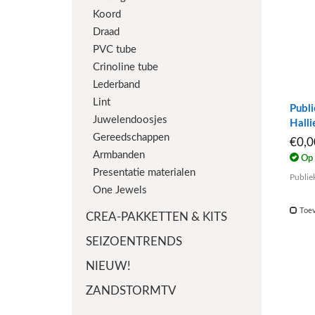
Koord
Draad
PVC tube
Crinoline tube
Lederband
Lint
Publi
Juwelendoosjes
Halli
Gereedschappen
€0,
Armbanden
Op 
Presentatie materialen
Publie
One Jewels
Toev
CREA-PAKKETTEN & KITS
SEIZOENTRENDS
NIEUW!
ZANDSTORMTV