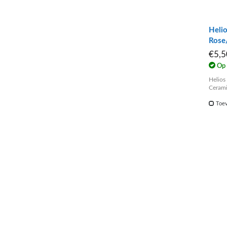
Heli
Rose
€5,
Op 
Helios
Cerami
Toev