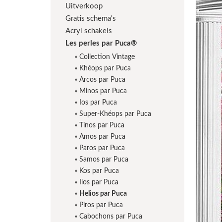
Uitverkoop
Gratis schema's
Acryl schakels
Les perles par Puca®
»
Collection Vintage
»
Khéops par Puca
»
Arcos par Puca
»
Minos par Puca
»
Ios par Puca
»
Super-Khéops par Puca
»
Tinos par Puca
»
Amos par Puca
»
Paros par Puca
»
Samos par Puca
»
Kos par Puca
»
Ilos par Puca
»
Helios par Puca
»
Piros par Puca
»
Cabochons par Puca