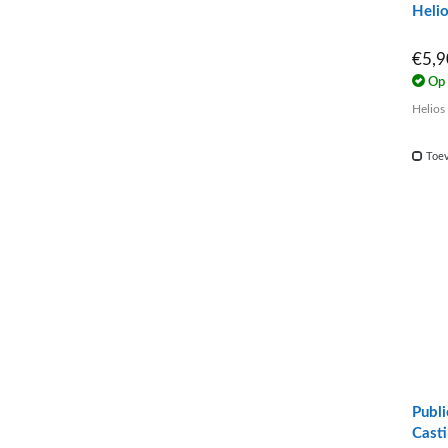
Helio
€5,
Op 
Helios
Toev
Publi
Casti