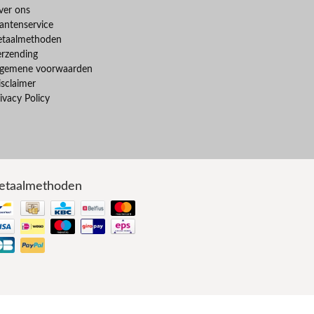
ver ons
antenservice
etaalmethoden
erzending
lgemene voorwaarden
sclaimer
ivacy Policy
etaalmethoden