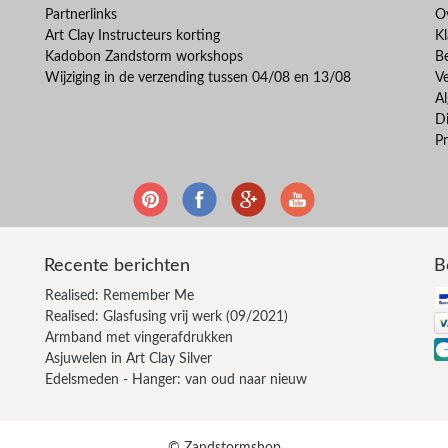
Partnerlinks
O
Art Clay Instructeurs korting
Kl
Kadobon Zandstorm workshops
B
Wijziging in de verzending tussen 04/08 en 13/08
V
A
Di
Pr
Recente berichten
B
Realised: Remember Me
Realised: Glasfusing vrij werk (09/2021)
Armband met vingerafdrukken
Asjuwelen in Art Clay Silver
Edelsmeden - Hanger: van oud naar nieuw
© Zandstormshop