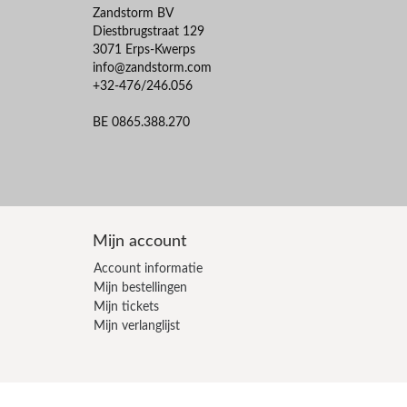
Zandstorm BV
Diestbrugstraat 129
3071 Erps-Kwerps
info@zandstorm.com
+32-476/246.056
BE 0865.388.270
Mijn account
Account informatie
Mijn bestellingen
Mijn tickets
Mijn verlanglijst