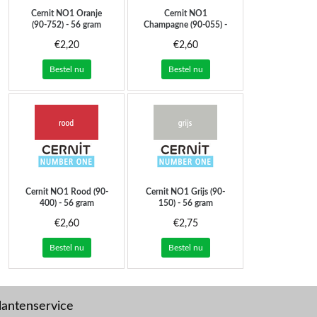
Cernit
NO1 Oranje
Cernit
NO1
(90-752) - 56 gram
Champagne (90-055) -
56 gram
€2,20
€2,60
Bestel nu
Bestel nu
Cernit
NO1 Rood (90-
Cernit
NO1 Grijs (90-
400) - 56 gram
150) - 56 gram
€2,60
€2,75
Bestel nu
Bestel nu
lantenservice