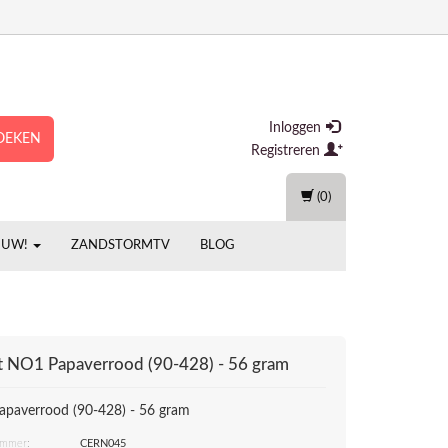
Inloggen
OEKEN
Registreren
(0)
EUW!
ZANDSTORMTV
BLOG
t
NO1 Papaverrood (90-428) - 56 gram
paverrood (90-428) - 56 gram
ummer:
CERN045