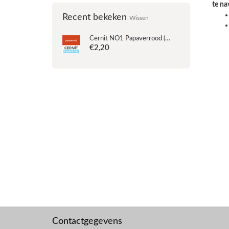
te na
Recent bekeken
Wissen
Cernit
NO1 Papaverrood (90-428) - 56 gram
€2,20
Contactgegevens