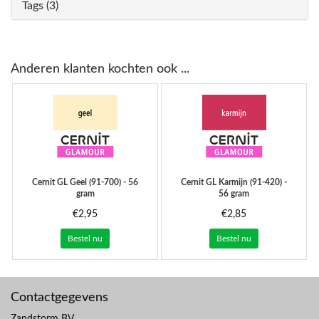
Tags (3)
Anderen klanten kochten ook ...
Cernit
GL Geel (91-700) - 56
Cernit
GL Karmijn (91-420) -
gram
56 gram
€2,95
€2,85
Bestel nu
Bestel nu
Contactgegevens