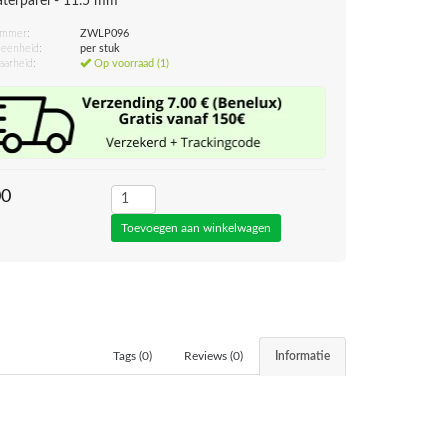
terparel - 11.5 mm
ummer:
ZWLP096
eenheid:
per stuk
aarheid:
Op voorraad (1)
00
Tags (0)
Reviews (0)
Informatie