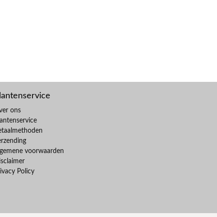
lantenservice
ver ons
antenservice
etaalmethoden
erzending
lgemene voorwaarden
sclaimer
ivacy Policy