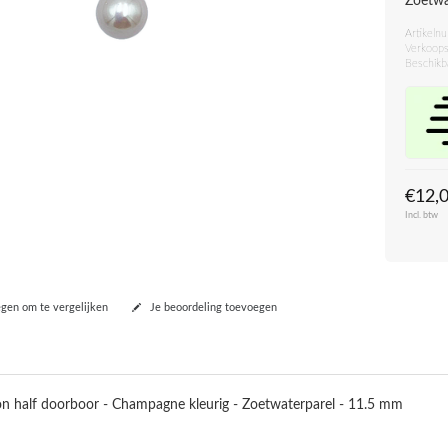
Zoetwa
Artikeln
Verkoops
Beschikb
€12,
Incl. btw
en om te vergelijken
Je beoordeling toevoegen
n half doorboor - Champagne kleurig - Zoetwaterparel - 11.5 mm