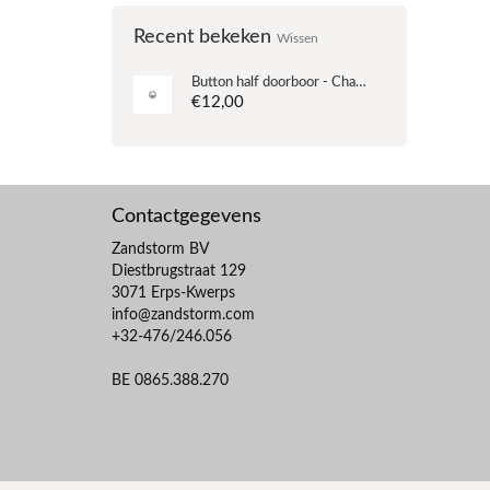
Recent bekeken
Wissen
Button half doorboor - Champagne kleurig - Zoetwaterparel - 11.5 mm
€12,00
Contactgegevens
Zandstorm BV
Diestbrugstraat 129
3071 Erps-Kwerps
info@zandstorm.com
+32-476/246.056
BE 0865.388.270