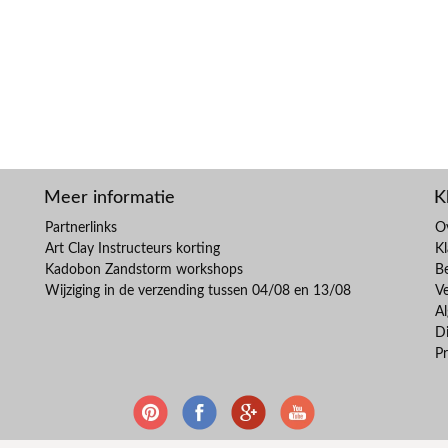
Meer informatie
K
Partnerlinks
O
Art Clay Instructeurs korting
Kl
Kadobon Zandstorm workshops
B
Wijziging in de verzending tussen 04/08 en 13/08
V
A
Di
Pr