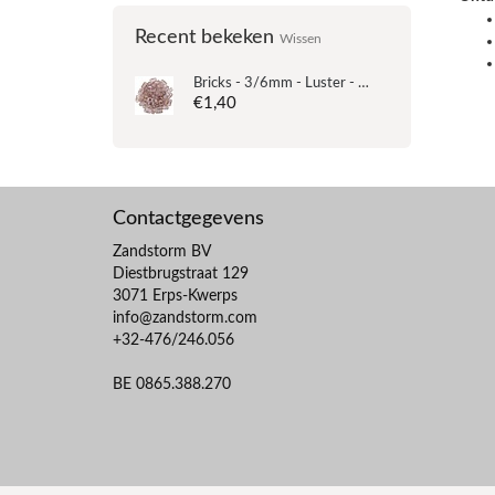
Recent bekeken
Wissen
Bricks - 3/6mm - Luster - Transparent Topaz/Pink
€1,40
Contactgegevens
Zandstorm BV
Diestbrugstraat 129
3071 Erps-Kwerps
info@zandstorm.com
+32-476/246.056
BE 0865.388.270