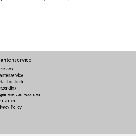
lantenservice
ver ons
antenservice
etaalmethoden
erzending
lgemene voorwaarden
sclaimer
ivacy Policy