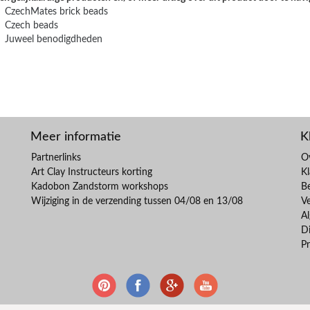
CzechMates brick beads
Czech beads
Juweel benodigdheden
Meer informatie
K
Partnerlinks
O
Art Clay Instructeurs korting
Kl
Kadobon Zandstorm workshops
B
Wijziging in de verzending tussen 04/08 en 13/08
V
A
Di
Pr