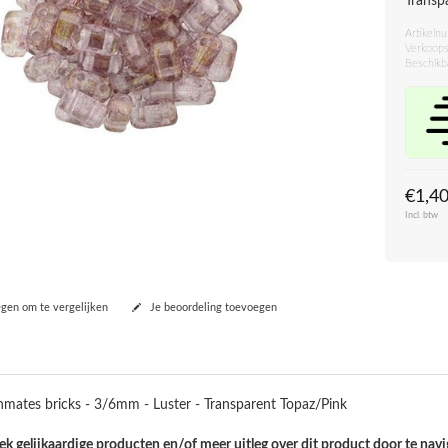
Transp
Artikeln
Verkoops
Beschikb
€1,4
Incl. btw
en om te vergelijken
Je beoordeling toevoegen
mates bricks - 3/6mm - Luster - Transparent Topaz/Pink
k gelijkaardige producten en/of meer uitleg over dit product door te navi