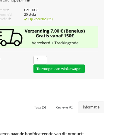
arent Topaz/Pink
ummer:
CZCH035
eenheid:
20 stuks
aarheid:
Op voorraad (21)
0
Tags (5)
Reviews (0)
Informatie
geren naar de hoofdcategorie van dit product: