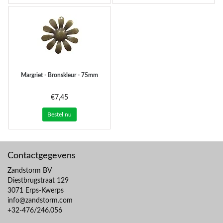
Margriet - Bronskleur - 75mm
€7,45
Bestel nu
Contactgegevens
Zandstorm BV
Diestbrugstraat 129
3071 Erps-Kwerps
info@zandstorm.com
+32-476/246.056