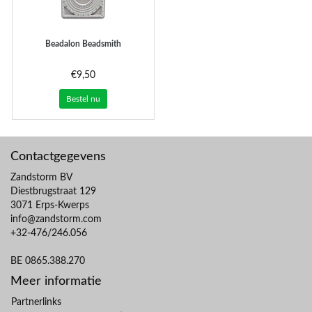
Beadalon Beadsmith
€9,50
Bestel nu
Contactgegevens
Zandstorm BV
Diestbrugstraat 129
3071 Erps-Kwerps
info@zandstorm.com
+32-476/246.056
BE 0865.388.270
Meer informatie
Partnerlinks