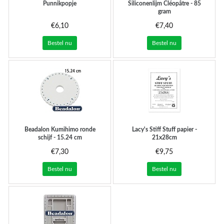
Punnikpopje
Siliconenlijm Cléopâtre - 85
gram
€6,10
€7,40
Bestel nu
Bestel nu
Beadalon Kumihimo ronde
Lacy's Stiff Stuff papier -
schijf - 15.24 cm
21x28cm
€7,30
€9,75
Bestel nu
Bestel nu