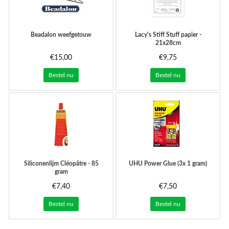
Beadalon weefgetouw
Lacy's Stiff Stuff papier -
21x28cm
€15,00
€9,75
Bestel nu
Bestel nu
Siliconenlijm Cléopâtre - 85
UHU Power Glue (3x 1 gram)
gram
€7,40
€7,50
Bestel nu
Bestel nu