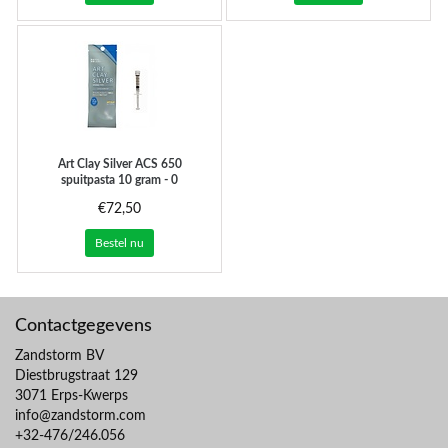
Art Clay Silver
ACS 650
spuitpasta 10 gram - 0
spuitmondjes
€72,50
Bestel nu
Contactgegevens
Zandstorm BV
Diestbrugstraat 129
3071 Erps-Kwerps
info@zandstorm.com
+32-476/246.056