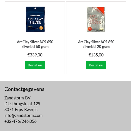
Art Clay Silver
ACS 650
Art Clay Silver
ACS 650
zilverklei 50 gram
zilverklei 20 gram
€339,00
€135,00
Bestel nu
Bestel nu
Contactgegevens
Zandstorm BV
Diestbrugstraat 129
3071 Erps-Kwerps
info@zandstorm.com
+32-476/246.056