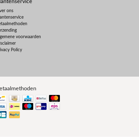
lantenservice
ver ons
antenservice
etaalmethoden
erzending
lgemene voorwaarden
sclaimer
ivacy Policy
etaalmethoden