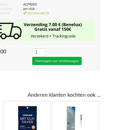
ummer:
ACPR003
eenheid:
per stuk
aarheid:
Op voorraad (2)
,00
Anderen klanten kochten ook ...