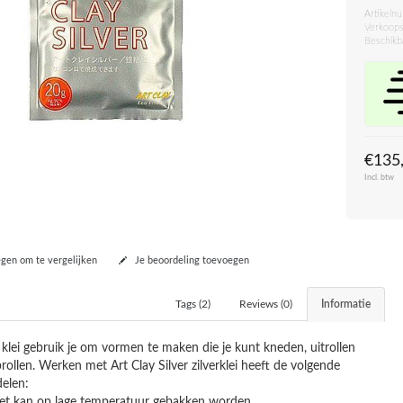
Artikeln
Verkoops
Beschikb
€135
Incl. btw
en om te vergelijken
Je beoordeling toevoegen
Tags (2)
Reviews (0)
Informatie
klei gebruik je om vormen te maken die je kunt kneden, uitrollen
rollen. Werken met Art Clay Silver zilverklei heeft de volgende
elen:
t kan op lage temperatuur gebakken worden,