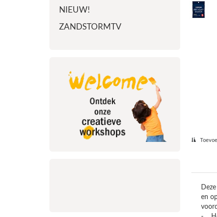
NIEUW!
ZANDSTORMTV
Toevoeg
Deze 
en op
voord
- He