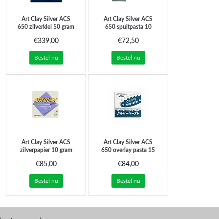
Art Clay Silver
ACS
Art Clay Silver
ACS
650 zilverklei 50 gram
650 spuitpasta 10
gram - 0 spuitmondjes
€339,00
€72,50
Bestel nu
Bestel nu
Art Clay Silver
ACS
Art Clay Silver
ACS
zilverpapier 10 gram
650 overlay pasta 15
gram
€85,00
€84,00
Bestel nu
Bestel nu