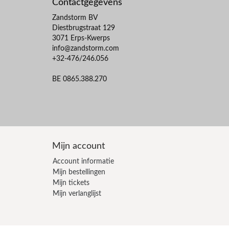
Contactgegevens
Zandstorm BV
Diestbrugstraat 129
3071 Erps-Kwerps
info@zandstorm.com
+32-476/246.056
BE 0865.388.270
Mijn account
Account informatie
Mijn bestellingen
Mijn tickets
Mijn verlanglijst