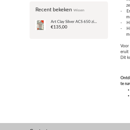
zelf
Recent bekeken
Wissen
- Er 
meeg
Art Clay Silver
ACS 650 zilverklei 20 gram
- Het
€135,00
- Het
met 
Voor 
eruit
Dit k
Ontde
te na