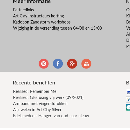
Meer informatie
K
Partnerlinks
O
Art Clay Instructeurs korting
Kl
Kadobon Zandstorm workshops
B
Wijziging in de verzending tussen 04/08 en 13/08
V
A
Di
Pr
Recente berichten
B
Realised: Remember Me
Realised: Glasfusing vrij werk (09/2021)
Armband met vingerafdrukken
Asjuwelen in Art Clay Silver
Edelsmeden - Hanger: van oud naar nieuw