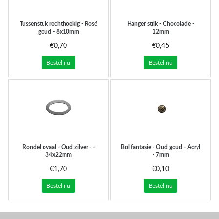
Tussenstuk rechthoekig - Rosé
Hanger strik - Chocolade -
goud - 8x10mm
12mm
€0,70
€0,45
Bestel nu
Bestel nu
Rondel ovaal - Oud zilver - -
Bol fantasie - Oud goud - Acryl
34x22mm
- 7mm
€1,70
€0,10
Bestel nu
Bestel nu