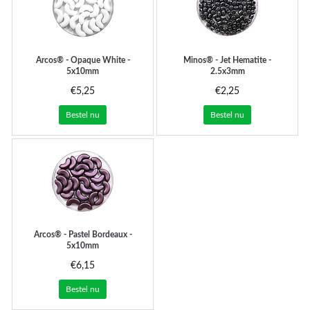
Arcos® - Opaque White -
Minos® - Jet Hematite -
5x10mm
2.5x3mm
€5,25
€2,25
Bestel nu
Bestel nu
Arcos® - Pastel Bordeaux -
5x10mm
€6,15
Bestel nu