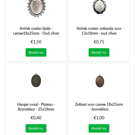
Antiek ovalen lijstje -
Antiek ovalen zetkastje voor
camee18x25mm - Oud zilver
13x18mm - oud zilver
€1,50
€0,75
Bestel nu
Bestel nu
Hanger ovaal - Plateau -
Zetkast voor camee 18x25mm
Bronskleur - 25x18mm
- bronskleur
€0,40
€1,00
Bestel nu
Bestel nu