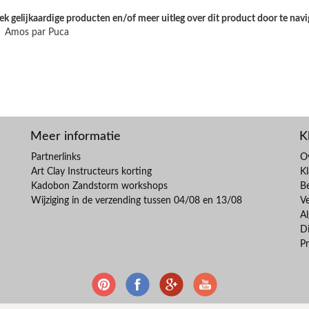
k gelijkaardige producten en/of meer uitleg over dit product door te navi
Amos par Puca
Meer informatie
K
Partnerlinks
O
Art Clay Instructeurs korting
Kl
Kadobon Zandstorm workshops
B
Wijziging in de verzending tussen 04/08 en 13/08
V
A
Di
Pr