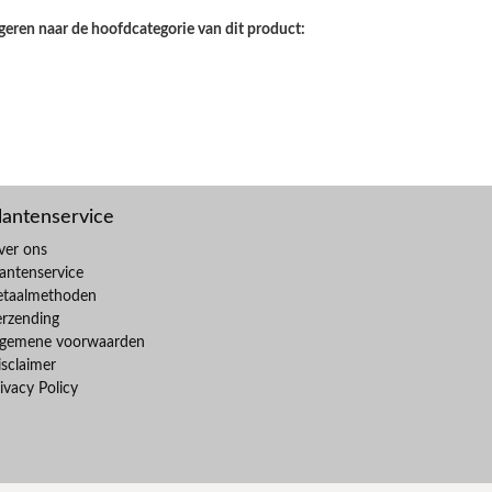
geren naar de hoofdcategorie van dit product:
lantenservice
ver ons
antenservice
etaalmethoden
erzending
lgemene voorwaarden
sclaimer
ivacy Policy