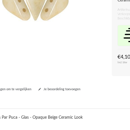
Cerami
Artikeln
Verkoops
Beschikb
€4,1
Incl. btw
en om te vergelijken
Je beoordeling toevoegen
Par Puca - Glas - Opaque Beige Ceramic Look