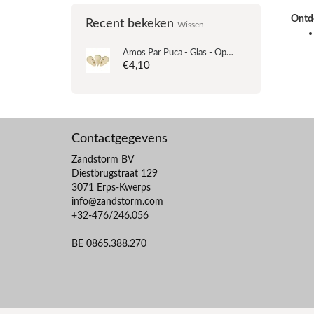
Ontde
Recent bekeken
Wissen
Amos Par Puca - Glas - Opaque Beige Ceramic Look
€4,10
Contactgegevens
Zandstorm BV
Diestbrugstraat 129
3071 Erps-Kwerps
info@zandstorm.com
+32-476/246.056
BE 0865.388.270