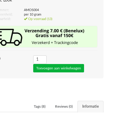
c Look
ummer:
AMOS004
eenheid:
per 10 gram
aarheid:
Op voorraad (13)
0
Tags (8)
Reviews (0)
Informatie