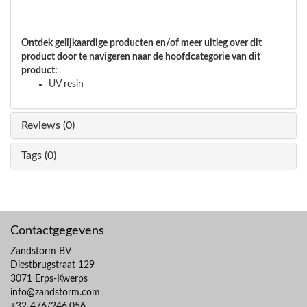
Ontdek gelijkaardige producten en/of meer uitleg over dit
product door te navigeren naar de hoofdcategorie van dit
product:
UV resin
Reviews (0)
Tags (0)
Contactgegevens
Zandstorm BV
Diestbrugstraat 129
3071 Erps-Kwerps
info@zandstorm.com
+32-476/246.056