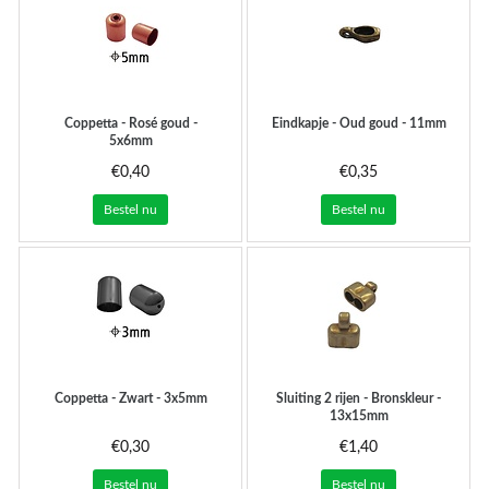
Coppetta - Rosé goud -
Eindkapje - Oud goud - 11mm
5x6mm
€0,40
€0,35
Bestel nu
Bestel nu
Coppetta - Zwart - 3x5mm
Sluiting 2 rijen - Bronskleur -
13x15mm
€0,30
€1,40
Bestel nu
Bestel nu