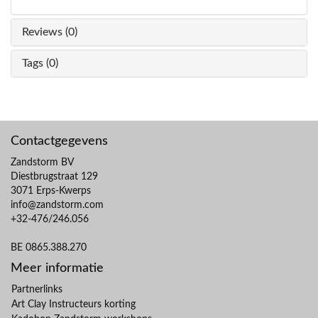
Reviews (0)
Tags (0)
Contactgegevens
Zandstorm BV
Diestbrugstraat 129
3071 Erps-Kwerps
info@zandstorm.com
+32-476/246.056
BE 0865.388.270
Meer informatie
Partnerlinks
Art Clay Instructeurs korting