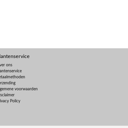
lantenservice
ver ons
antenservice
etaalmethoden
erzending
lgemene voorwaarden
sclaimer
ivacy Policy