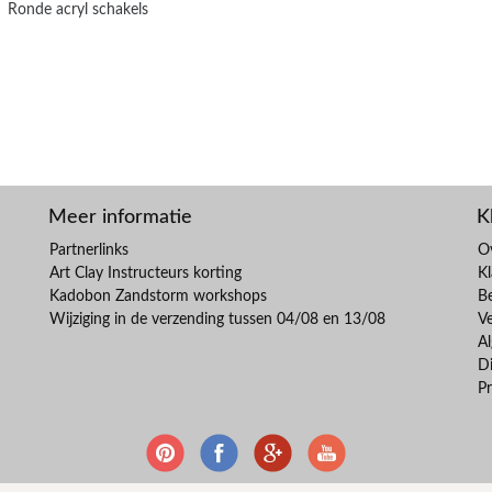
Ronde acryl schakels
Meer informatie
K
Partnerlinks
O
Art Clay Instructeurs korting
Kl
Kadobon Zandstorm workshops
B
Wijziging in de verzending tussen 04/08 en 13/08
V
A
Di
Pr