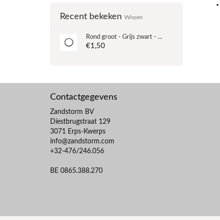
Recent bekeken
Wissen
Rond groot - Grijs zwart - Acryl - 4.8x49mm
€1,50
Contactgegevens
Zandstorm BV
Diestbrugstraat 129
3071 Erps-Kwerps
info@zandstorm.com
+32-476/246.056
BE 0865.388.270