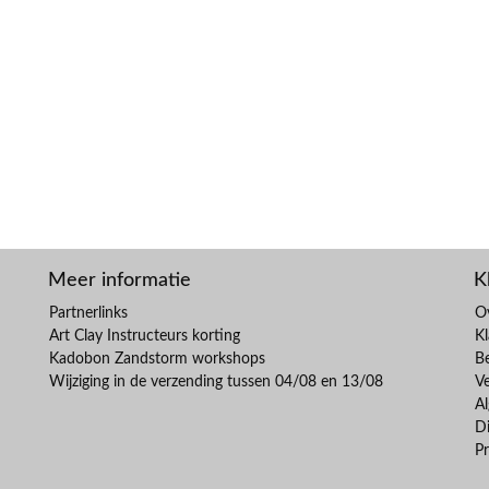
Meer informatie
K
Partnerlinks
O
Art Clay Instructeurs korting
Kl
Kadobon Zandstorm workshops
B
Wijziging in de verzending tussen 04/08 en 13/08
V
A
Di
Pr