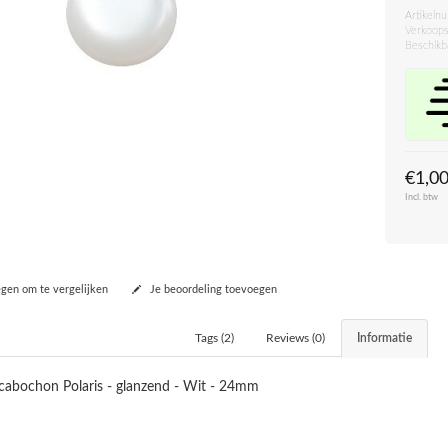
Artikeln
Verkoops
Beschikb
€1,0
Incl. btw
en om te vergelijken
Je beoordeling toevoegen
Tags (2)
Reviews (0)
Informatie
cabochon Polaris - glanzend - Wit - 24mm