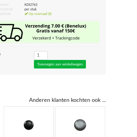
ummer:
KDI2763
eenheid:
per stuk
aarheid:
Op voorraad (8)
0
Anderen klanten kochten ook ...