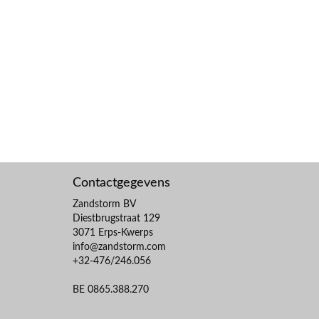
Contactgegevens
Zandstorm BV
Diestbrugstraat 129
3071 Erps-Kwerps
info@zandstorm.com
+32-476/246.056
BE 0865.388.270