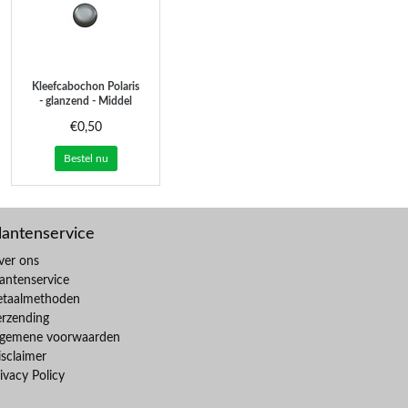
Kleefcabochon Polaris
- glanzend - Middel
grijs - 12mm
€0,50
Bestel nu
lantenservice
ver ons
antenservice
etaalmethoden
erzending
lgemene voorwaarden
sclaimer
ivacy Policy