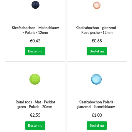
Kleefcabochon - Marineblauw
Kleefcabochon - glanzend -
- Polaris - 12mm
Roze peche - 12mm
€0,43
€0,65
Bestel nu
Bestel nu
Rond roos - Mat - Peridot
Kleefcabochon Polaris -
green - Polaris - 20mm
glanzend - Hemelsblauw -
24mm
€2,55
€1,00
Bestel nu
Bestel nu