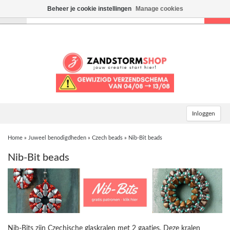
Beheer je cookie instellingen
Manage cookies
Toggle
navigation
Inloggen
Home
»
Juweel benodigdheden
»
Czech beads
»
Nib-Bit beads
Nib-Bit beads
Nib-Bits zijn Czechische glaskralen met 2 gaatjes. Deze kralen