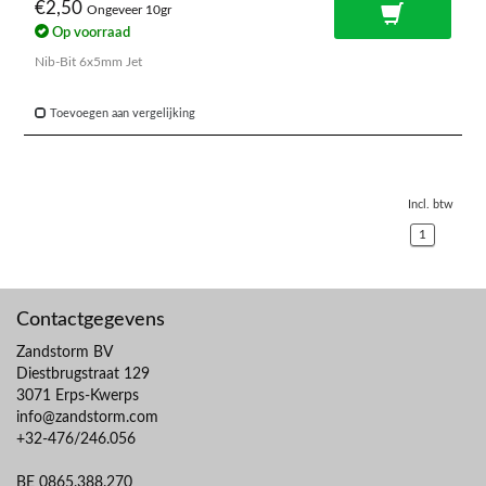
€2,50
Ongeveer 10gr
Op voorraad
Nib-Bit 6x5mm Jet
Toevoegen aan vergelijking
Incl. btw
1
Contactgegevens
Zandstorm BV
Diestbrugstraat 129
3071 Erps-Kwerps
info@zandstorm.com
+32-476/246.056
BE 0865.388.270