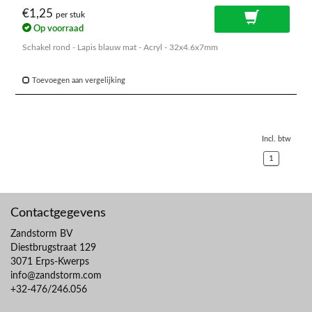
€1,25
per stuk
Op voorraad
Schakel rond - Lapis blauw mat - Acryl - 32x4.6x7mm
Toevoegen aan vergelijking
Incl. btw
1
Contactgegevens
Zandstorm BV
Diestbrugstraat 129
3071 Erps-Kwerps
info@zandstorm.com
+32-476/246.056