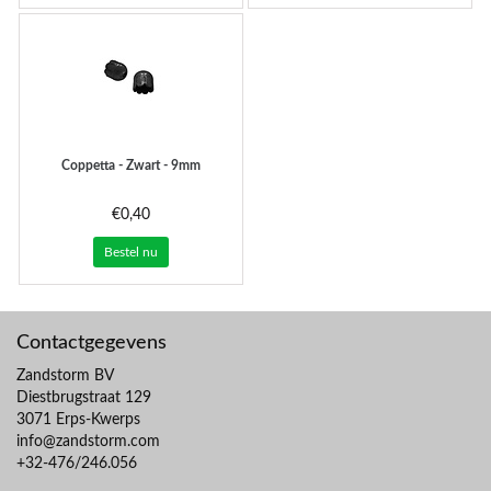
Coppetta - Zwart - 9mm
€0,40
Bestel nu
Contactgegevens
Zandstorm BV
Diestbrugstraat 129
3071 Erps-Kwerps
info@zandstorm.com
+32-476/246.056