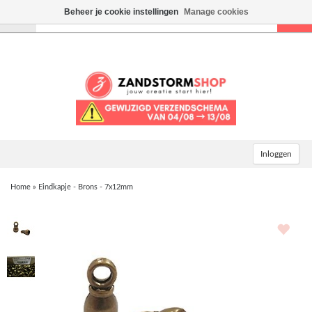
Beheer je cookie instellingen
Manage cookies
Toggle
navigation
Inloggen
Home
»
Eindkapje - Brons - 7x12mm