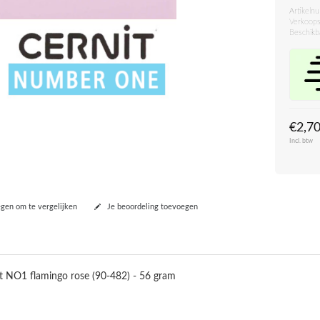
Artikeln
Verkoops
Beschikb
€2,7
Incl. btw
en om te vergelijken
Je beoordeling toevoegen
t NO1 flamingo rose (90-482) - 56 gram