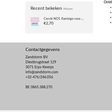
Ontde
Recent bekeken
Wissen
Cernit NO1 flamingo rose (90-482) - 56 gram
€2,70
Contactgegevens
Zandstorm BV
Diestbrugstraat 129
3071 Erps-Kwerps
info@zandstorm.com
+32-476/246.056
BE 0865.388.270