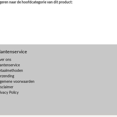
geren naar de hoofdcategorie van dit product:
lantenservice
ver ons
antenservice
etaalmethoden
erzending
lgemene voorwaarden
sclaimer
ivacy Policy