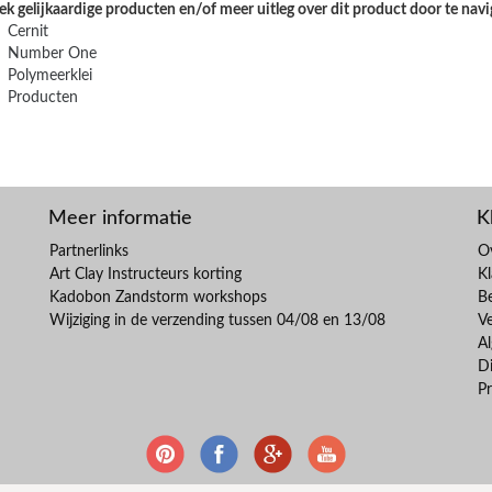
k gelijkaardige producten en/of meer uitleg over dit product door te navi
Cernit
Number One
Polymeerklei
Producten
Meer informatie
K
Partnerlinks
O
Art Clay Instructeurs korting
Kl
Kadobon Zandstorm workshops
B
Wijziging in de verzending tussen 04/08 en 13/08
V
A
Di
Pr